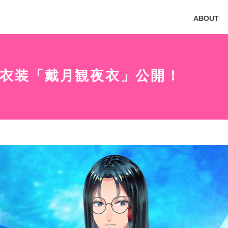
ABOUT
衣装「戴月観夜衣」公開！