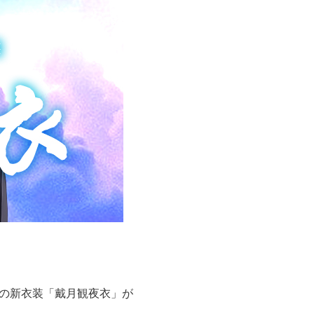
ノ」の新衣装「戴月観夜衣」が