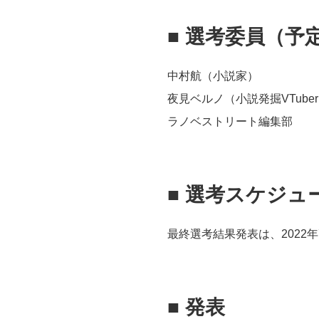
■
選考委員（予
中村航（小説家）
夜見ベルノ（小説発掘VTube
ラノベストリート編集部
■
選考スケジュ
最終選考結果発表は、2022
■
発表