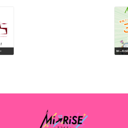
〜
Mi→Ri