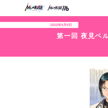
コ
ナ
ン
ビ
テ
ゲ
ン
ー
ツ
シ
2022年4月9日
へ
ョ
ス
ン
第一回 夜見ベ
キ
に
ッ
移
プ
動