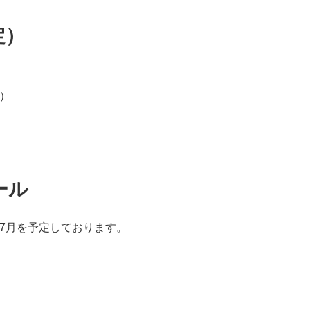
定）
r）
ール
年7月を予定しております。