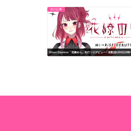
前の記事
Silent Emotion「花燎めら」先行ソロデビュー！初配信4月8日22時